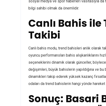
sosyal medya ve spor haberleri vasıtasıyla da 
bilgi sahibi olmak da önemlidir.
Canlı Bahis ile
Takibi
Canlı bahis modu, trend bahisleri anlık olarak t
oyuncu performansları bahis alışkanlıklarını hızl
seçeneklerini dinamik olarak günceller, böylece k
değişimleri, büyük bahislerin yapıldığına ve bu 
dinamikleri takip ederek yüksek kazanç fırsatları
odaları da trend bahislerin hangi yönde hareket 
Sonuç: Basari B