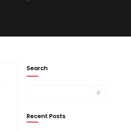
Search
Recent Posts