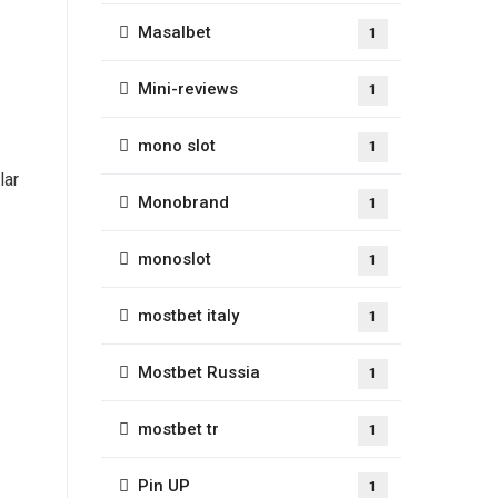
Masalbet
1
Mini-reviews
1
mono slot
1
lar
Monobrand
1
monoslot
1
mostbet italy
1
Mostbet Russia
1
mostbet tr
1
Pin UP
1