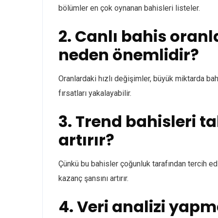
bölümler en çok oynanan bahisleri listeler.
2. Canlı bahis oranl
neden önemlidir?
Oranlardaki hızlı değişimler, büyük miktarda bah
fırsatları yakalayabilir.
3. Trend bahisleri 
artırır?
Çünkü bu bahisler çoğunluk tarafından tercih edi
kazanç şansını artırır.
4. Veri analizi yapm