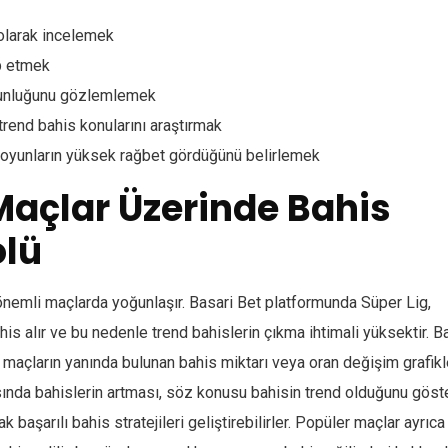
 olarak incelemek
ip etmek
oğunluğunu gözlemlemek
trend bahis konularını araştırmak
r oyunların yüksek rağbet gördüğünü belirlemek
 Maçlar Üzerinde Bahis
olü
 önemli maçlarda yoğunlaşır. Basari Bet platformunda Süper Lig,
his alır ve bu nedenle trend bahislerin çıkma ihtimali yüksektir. B
 maçların yanında bulunan bahis miktarı veya oran değişim grafikl
sında bahislerin artması, söz konusu bahisin trend olduğunu göste
k başarılı bahis stratejileri geliştirebilirler. Popüler maçlar ayrıca