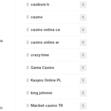
casibom tr
1
casino
1
casino onlina ca
1
ma
casino online ar
1
crazy time
1
Gama Casino
1
Kasyno Online PL
1
king johnnie
1
Maribet casino TR
1
Bu