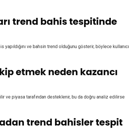
arı trend bahis tespitinde
is yapıldığını ve bahsin trend olduğunu gösterir, böylece kullanıcı
takip etmek neden kazancı
lir ve piyasa tarafından desteklenir, bu da doğru analiz edilirse
adan trend bahisler tespit