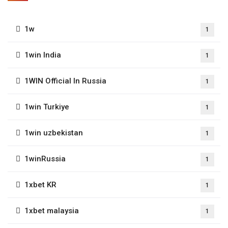
1w
1
1win India
1
1WIN Official In Russia
1
1win Turkiye
1
1win uzbekistan
1
1winRussia
1
1xbet KR
1
1xbet malaysia
1