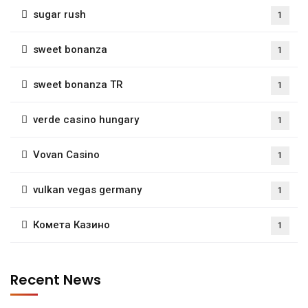
sugar rush
1
sweet bonanza
1
sweet bonanza TR
1
verde casino hungary
1
Vovan Casino
1
vulkan vegas germany
1
Комета Казино
1
Recent News