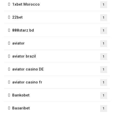
1xbet Morocco
1
22bet
1
888starz bd
1
aviator
1
aviator brazil
1
aviator casino DE
1
aviator casino fr
1
Bankobet
1
Basaribet
1