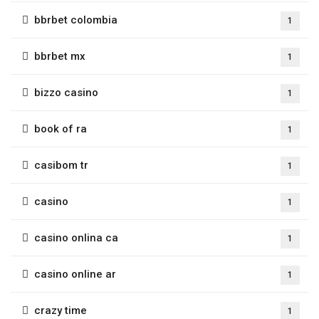
bbrbet colombia
1
bbrbet mx
1
bizzo casino
1
book of ra
1
casibom tr
1
casino
1
casino onlina ca
1
casino online ar
1
crazy time
1