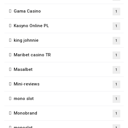
Gama Casino
1
Kasyno Online PL
1
king johnnie
1
Maribet casino TR
1
Masalbet
1
Mini-reviews
1
mono slot
1
Monobrand
1
monoslot
1