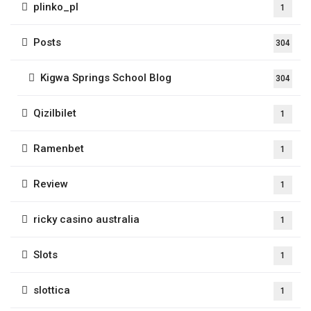
plinko_pl
1
Posts
304
Kigwa Springs School Blog
304
Qizilbilet
1
Ramenbet
1
Review
1
ricky casino australia
1
Slots
1
slottica
1