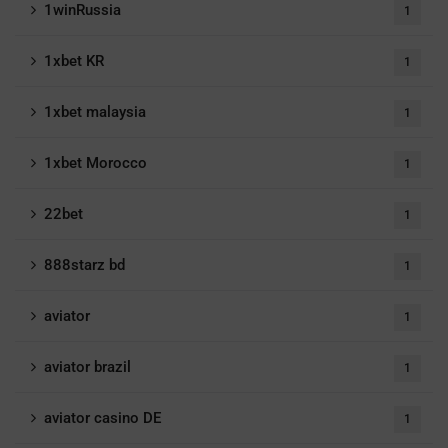
1winRussia
1
1xbet KR
1
1xbet malaysia
1
1xbet Morocco
1
22bet
1
888starz bd
1
aviator
1
aviator brazil
1
aviator casino DE
1