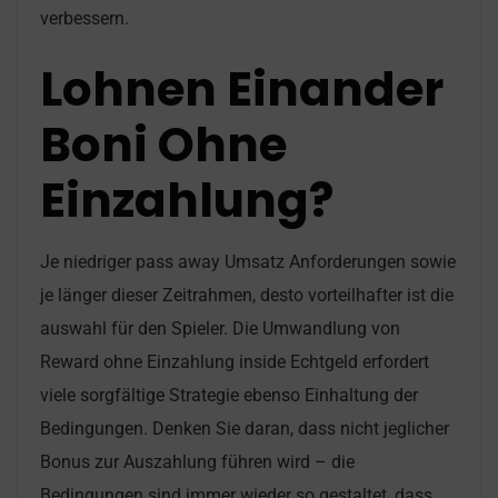
verbessern.
Lohnen Einander
Boni Ohne
Einzahlung?
Je niedriger pass away Umsatz Anforderungen sowie
je länger dieser Zeitrahmen, desto vorteilhafter ist die
auswahl für den Spieler. Die Umwandlung von
Reward ohne Einzahlung inside Echtgeld erfordert
viele sorgfältige Strategie ebenso Einhaltung der
Bedingungen. Denken Sie daran, dass nicht jeglicher
Bonus zur Auszahlung führen wird – die
Bedingungen sind immer wieder so gestaltet, dass