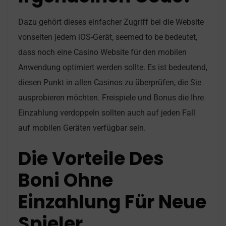
Dazu gehört dieses einfacher Zugriff bei die Website
vonseiten jedem iOS-Gerät, seemed to be bedeutet,
dass noch eine Casino Website für den mobilen
Anwendung optimiert werden sollte. Es ist bedeutend,
diesen Punkt in allen Casinos zu überprüfen, die Sie
ausprobieren möchten. Freispiele und Bonus die Ihre
Einzahlung verdoppeln sollten auch auf jeden Fall
auf mobilen Geräten verfügbar sein.
Die Vorteile Des
Boni Ohne
Einzahlung Für Neue
Spieler