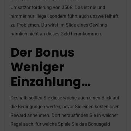
Umsatzanforderung von 350€. Das ist nie und
nimmer nur illegal, sondern führt auch unzweifelhaft
zu Problemen. Du wirst im Slide eines Gewinns
nämlich nicht an dieses Geld herankommen.
Der Bonus
Weniger
Einzahlung…
Deshalb sollten Sie diese woche auch einen Blick auf
die Bedingungen werfen, bevor Sie einen kostenlosen
Reward annehmen. Dort herausfinden Sie in welcher
Regel auch, für welche Spiele Sie das Bonusgeld