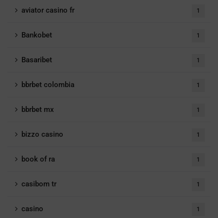
aviator casino fr
1
Bankobet
1
Basaribet
1
bbrbet colombia
1
bbrbet mx
1
bizzo casino
1
book of ra
1
casibom tr
1
casino
1