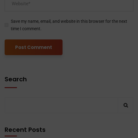
Save my name, email, and website in this browser for the next
time I comment.
Search
Recent Posts