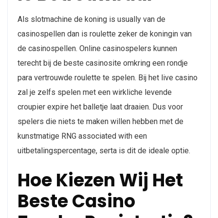
Als slotmachine de koning is usually van de
casinospellen dan is roulette zeker de koningin van
de casinospellen. Online casinospelers kunnen
terecht bij de beste casinosite omkring een rondje
para vertrouwde roulette te spelen. Bij het live casino
zal je zelfs spelen met een wirkliche levende
croupier expire het balletje laat draaien. Dus voor
spelers die niets te maken willen hebben met de
kunstmatige RNG associated with een
uitbetalingspercentage, serta is dit de ideale optie.
Hoe Kiezen Wij Het
Beste Casino