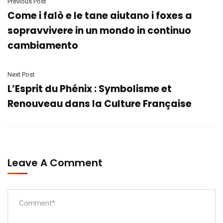
Previous Post
Come i falò e le tane aiutano i foxes a
sopravvivere in un mondo in continuo
cambiamento
Next Post
L’Esprit du Phénix : Symbolisme et
Renouveau dans la Culture Française
Leave A Comment