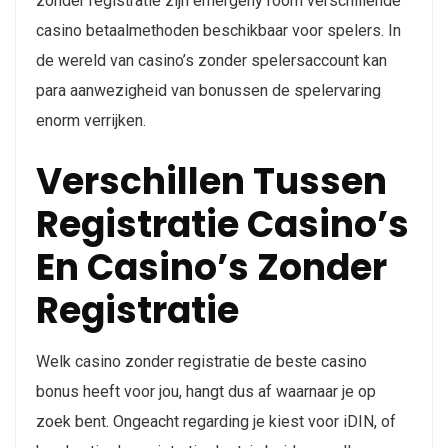
zonder registratie zijn emergeny room verschillende
casino betaalmethoden beschikbaar voor spelers. In
de wereld van casino’s zonder spelersaccount kan
para aanwezigheid van bonussen de spelervaring
enorm verrijken.
Verschillen Tussen
Registratie Casino’s
En Casino’s Zonder
Registratie
Welk casino zonder registratie de beste casino
bonus heeft voor jou, hangt dus af waarnaar je op
zoek bent. Ongeacht regarding je kiest voor iDIN, of