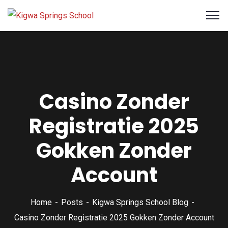
Casino Zonder
Registratie 2025
Gokken Zonder
Account
Home
Posts
Kigwa Springs School Blog
Casino Zonder Registratie 2025 Gokken Zonder Account