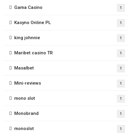
Gama Casino
1
Kasyno Online PL
1
king johnnie
1
Maribet casino TR
1
Masalbet
1
Mini-reviews
1
mono slot
1
Monobrand
1
monoslot
1