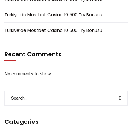
Türkiye’de Mostbet Casino 10 500 Try Bonusu
Türkiye’de Mostbet Casino 10 500 Try Bonusu
Recent Comments
No comments to show.
Categories