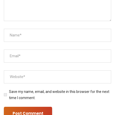
Save my name, email, and website in this browser for the next
time I comment.