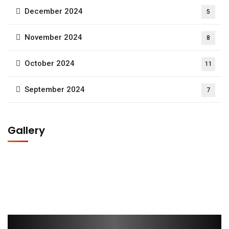
December 2024
5
November 2024
8
October 2024
11
September 2024
7
Gallery