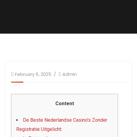
February 6, 2025
Admin
Content
De Beste Nederlandse Casino’s Zonder
Registratie Uitgelicht: