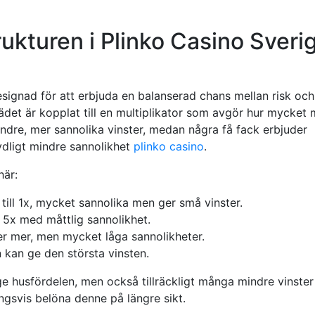
rukturen i Plinko Casino Sveri
esignad för att erbjuda en balanserad chans mellan risk och
rädet är kopplat till en multiplikator som avgör hur mycket
mindre, mer sannolika vinster, medan några få fack erbjuder
dligt mindre sannolikhet
plinko casino
.
här:
 till 1x, mycket sannolika men ger små vinster.
ll 5x med måttlig sannolikhet.
ler mer, men mycket låga sannolikheter.
 kan ge den största vinsten.
e husfördelen, men också tillräckligt många mindre vinster
ngsvis belöna denne på längre sikt.