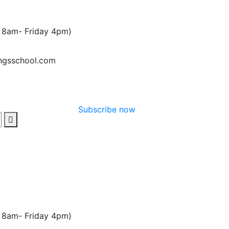
 8am- Friday 4pm)
ngsschool.com
Subscribe now
 8am- Friday 4pm)