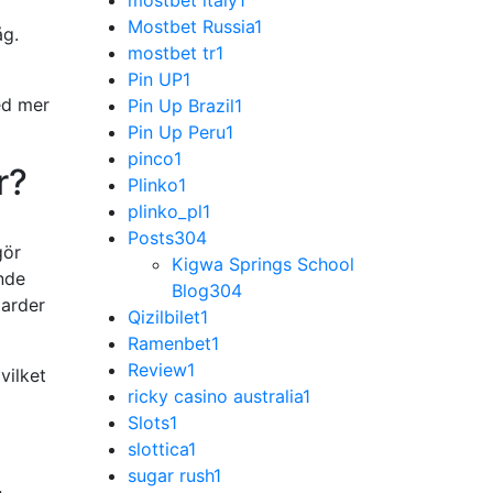
mostbet italy
1
Mostbet Russia
1
åg.
mostbet tr
1
Pin UP
1
med mer
Pin Up Brazil
1
Pin Up Peru
1
pinco
1
r?
Plinko
1
plinko_pl
1
Posts
304
gör
Kigwa Springs School
nde
Blog
304
darder
Qizilbilet
1
Ramenbet
1
Review
1
vilket
ricky casino australia
1
Slots
1
slottica
1
sugar rush
1