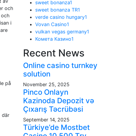
t av
sweet bonanza
1
er och
sweet bonanza TR
1
 och
verde casino hungary
1
isan i
Vovan Casino
1
jare
vulkan vegas germany
1
Комета Казино
1
Recent News
Online casino turnkey
solution
de på
November 25, 2025
Pinco Onlayn
Kazinoda Depozit və
Çıxarış Təcrübəsi
t där
September 14, 2025
Türkiye’de Mostbet
Casino 10 500 Try