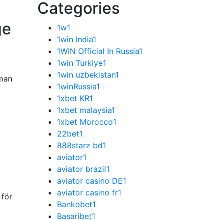
Categories
ge
1w
1
1win India
1
1WIN Official In Russia
1
1win Turkiye
1
1win uzbekistan
1
 man
1winRussia
1
1xbet KR
1
1xbet malaysia
1
1xbet Morocco
1
22bet
1
888starz bd
1
aviator
1
aviator brazil
1
aviator casino DE
1
aviator casino fr
1
 för
Bankobet
1
Basaribet
1