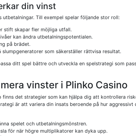
rkar din vinst
 utbetalningar. Till exempel spelar följande stor roll:
 stift skapar fler möjliga utfall.
nivåer kan ändra utbetalningspotentialen.
ing på brädet.
 slumpgeneratorer som säkerställer rättvisa resultat.
passa ditt spel bättre och utveckla en spelstrategi som pass
imera vinster i Plinko Casino
finns det strategier som kan hjälpa dig att kontrollera ris
trategi är att variera din insats beroende på hur aggressivt d
känna spelet och utbetalningsmönstren.
sla för när högre multiplikatorer kan dyka upp.