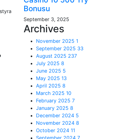
Bonusu
styra
September 3, 2025
Archives
November 2025
1
September 2025
33
?
August 2025
237
July 2025
8
June 2025
5
May 2025
13
April 2025
8
March 2025
10
February 2025
7
January 2025
8
December 2024
5
November 2024
8
October 2024
11
September 2024
7