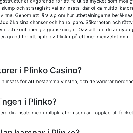
ngsstruktur är avgörande för att få ut så mycket som möjlig
slump och strategiskt val av insats, där olika multiplikator
 vinna. Genom att lära sig om hur utbetalningarna beräknas
både öka sina chanser och ha roligare. Säkerheten och rättv
em och kontinuerliga granskningar. Oavsett om du är nybör
t en grund för att njuta av Plinko på ett mer medvetet och
torer i Plinko Casino?
 din insats för att bestämma vinsten, och de varierar beroen
ingen i Plinko?
ra din insats med multiplikatorn som är kopplad till facke
ulan hamnar i Plinko?