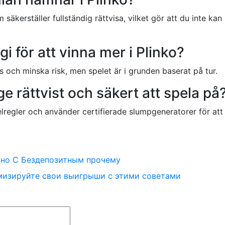
äkerställer fullständig rättvisa, vilket gör att du inte kan 
i för att vinna mer i Plinko?
ts och minska risk, men spelet är i grunden baserat på tur.
ge rättvist och säkert att spela på
elregler och använder certifierade slumpgeneratorer för att
зино С Бездепозитным прочему
мизируйте свои выигрыши с этими советами