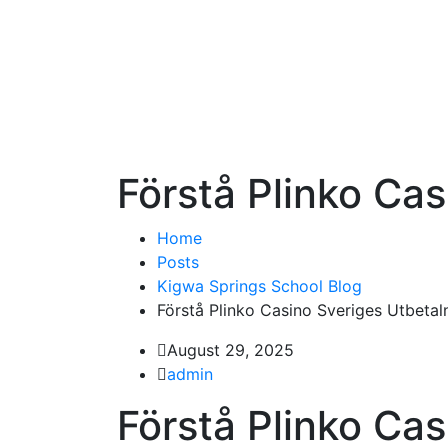
Förstå Plinko Cas
Home
Posts
Kigwa Springs School Blog
Förstå Plinko Casino Sveriges Utbetal
August 29, 2025
admin
Förstå Plinko Ca