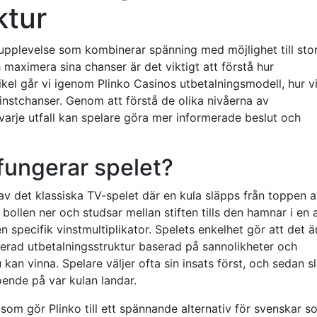
ktur
lupplevelse som kombinerar spänning med möjlighet till sto
h maximera sina chanser är det viktigt att förstå hur
ikel går vi igenom Plinko Casinos utbetalningsmodell, hur v
vinstchanser. Genom att förstå de olika nivåerna av
varje utfall kan spelare göra mer informerade beslut och
 fungerar spelet?
 av det klassiska TV-spelet där en kula släpps från toppen 
 bollen ner och studsar mellan stiften tills den hamnar i en 
n specifik vinstmultiplikator. Spelets enkelhet gör att det är
kerad utbetalningsstruktur baserad på sannolikheter och
kan vinna. Spelare väljer ofta sin insats först, och sedan s
oende på var kulan landar.
som gör Plinko till ett spännande alternativ för svenskar s