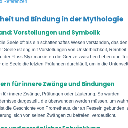
d Referenzen
iheit und Bindung in der Mythologie
land: Vorstellungen und Symbolik
die Seele oft als ein schattenhaftes Wesen verstanden, das den
 Seele ist eng mit Vorstellungen von Unsterblichkeit, Reinheit
ie der Fluss Styx markieren die Grenze zwischen Leben und To
die Seele die letzten Prüfungen durchläuft, um in die Unterwel
ern für innere Zwänge und Bindungen
rn für innere Zwänge, Prüfungen oder Läuterung. So wurden
indernisse dargestellt, die überwunden werden müssen, um wahr
l ist die Geschichte von Prometheus, der an Fesseln gebunden is
erung, sich von seinen Zwängen zu befreien, verdeutlicht.