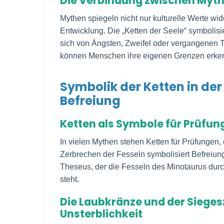
Die Verbindung zwischen Myth
Mythen spiegeln nicht nur kulturelle Werte wid
Entwicklung. Die „Ketten der Seele“ symbolis
sich von Ängsten, Zweifel oder vergangenen 
können Menschen ihre eigenen Grenzen erken
Symbolik der Ketten in der
Befreiung
Ketten als Symbole für Prüfu
In vielen Mythen stehen Ketten für Prüfungen,
Zerbrechen der Fesseln symbolisiert Befreiung
Theseus, der die Fesseln des Minotaurus durc
steht.
Die Laubkränze und der Sieges
Unsterblichkeit