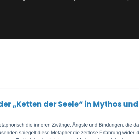
der „Ketten der Seele“ in Mythos und
metaphorisch die inneren Zwänge, Ängste und Bindungen, die d
usenden spiegelt diese Metapher die zeitlose Erfahrung wider, 