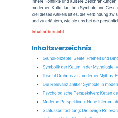
innere Konflikte und äußere Beschränkungen u
modernen Kultur tauchen Symbole und Geschicht
Ziel dieses Artikels ist es, die Verbindung z
und zu erläutern, wie sie uns bei der persönl
Inhaltsübersicht
Inhaltsverzeichnis
Grundkonzepte: Seele, Freiheit und Bin
Symbolik der Ketten in der Mythologie: 
Rise of Orpheus als moderner Mythos: E
Die Relevanz antiker Symbole in moder
Psychologische Perspektiven: Ketten de
Moderne Perspektiven: Neue Interpreta
Schlussbetrachtung: Die ewige Relevanz