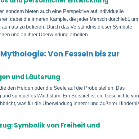
os und persönlicher Entwicklung
er, sondern bieten auch eine Perspektive auf individuelle
ieren dabei die inneren Kämpfe, die jeder Mensch durchlebt, um
Traumata zu befreien. Durch das Verständnis dieser Symbole
nen und an ihrer Überwindung arbeiten.
 Mythologie: Von Fesseln bis zur
ngen und Läuterung
 die den Helden oder die Seele auf die Probe stellen. Das
 und spirituelles Wachstum. Ein Beispiel ist die Geschichte von
hbricht, was für die Überwindung innerer und äußerer Hinderni
zug: Symbolik von Freiheit und