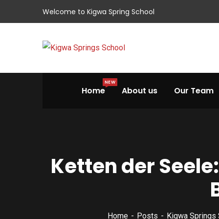
Welcome to Kigwa Spring School
NEW
Home
About us
Our Team
Ketten der Seel
Home
Posts
Kigwa Springs 