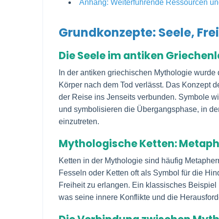
Anhang: Weiterführende Ressourcen un
Grundkonzepte: Seele, Fre
Die Seele im antiken Griechen
In der antiken griechischen Mythologie wurde 
Körper nach dem Tod verlässt. Das Konzept der
der Reise ins Jenseits verbunden. Symbole w
und symbolisieren die Übergangsphase, in der 
einzutreten.
Mythologische Ketten: Metaph
Ketten in der Mythologie sind häufig Metaphe
Fesseln oder Ketten oft als Symbol für die H
Freiheit zu erlangen. Ein klassisches Beispie
was seine innere Konflikte und die Herausford