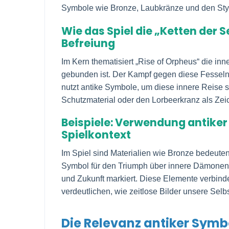
Symbole wie Bronze, Laubkränze und den Styx 
Wie das Spiel die „Ketten der S
Befreiung
Im Kern thematisiert „Rise of Orpheus“ die in
gebunden ist. Der Kampf gegen diese Fesseln 
nutzt antike Symbole, um diese innere Reise 
Schutzmaterial oder den Lorbeerkranz als Ze
Beispiele: Verwendung antiker
Spielkontext
Im Spiel sind Materialien wie Bronze bedeuten
Symbol für den Triumph über innere Dämonen 
und Zukunft markiert. Diese Elemente verbind
verdeutlichen, wie zeitlose Bilder unsere Selb
Die Relevanz antiker Symb