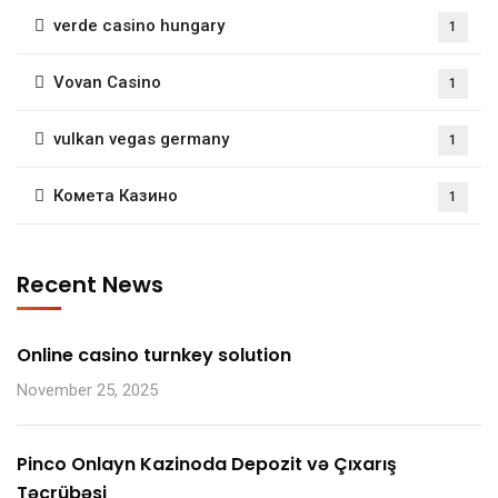
verde casino hungary
1
Vovan Casino
1
vulkan vegas germany
1
Комета Казино
1
Recent News
Online casino turnkey solution
November 25, 2025
Pinco Onlayn Kazinoda Depozit və Çıxarış
Təcrübəsi