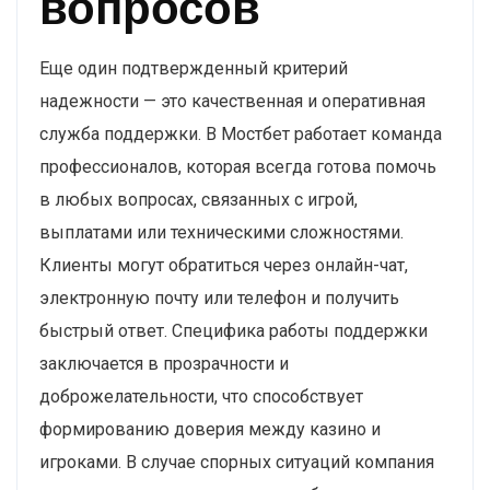
вопросов
Еще один подтвержденный критерий
надежности — это качественная и оперативная
служба поддержки. В Мостбет работает команда
профессионалов, которая всегда готова помочь
в любых вопросах, связанных с игрой,
выплатами или техническими сложностями.
Клиенты могут обратиться через онлайн-чат,
электронную почту или телефон и получить
быстрый ответ. Специфика работы поддержки
заключается в прозрачности и
доброжелательности, что способствует
формированию доверия между казино и
игроками. В случае спорных ситуаций компания