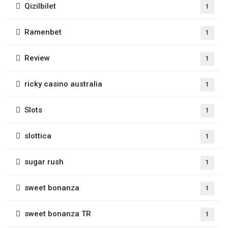
Qizilbilet
1
Ramenbet
1
Review
1
ricky casino australia
1
Slots
1
slottica
1
sugar rush
1
sweet bonanza
1
sweet bonanza TR
1