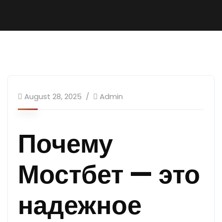
August 28, 2025
Admin
Почему
Мостбет — это
надежное