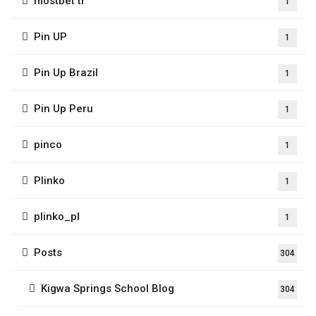
mostbet tr
1
Pin UP
1
Pin Up Brazil
1
Pin Up Peru
1
pinco
1
Plinko
1
plinko_pl
1
Posts
304
Kigwa Springs School Blog
304