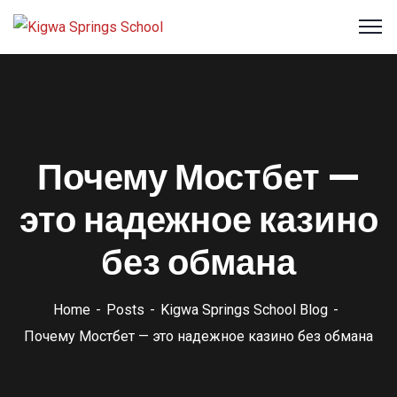
Почему Мостбет —
это надежное казино
без обмана
Home
Posts
Kigwa Springs School Blog
Почему Мостбет — это надежное казино без обмана