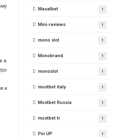
ому
Masalbet
1
Mini-reviews
1
mono slot
1
Monobrand
1
e в
тро
monoslot
1
mostbet italy
1
я и
Mostbet Russia
1
mostbet tr
1
Pin UP
1