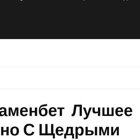
менбет ️ Лучшее
ино С Щедрыми