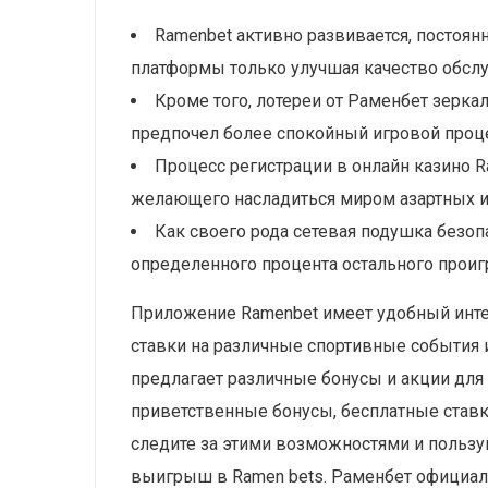
Ramenbet активно развивается, постоян
платформы только улучшая качество обсл
Кроме того, лотереи от Раменбет зерка
предпочел более спокойный игровой проце
Процесс регистрации в онлайн казино R
желающего насладиться миром азартных иг
Как своего рода сетевая подушка безо
определенного процента остального проиг
Приложение Ramenbet имеет удобный инте
ставки на различные спортивные события и
предлагает различные бонусы и акции для
приветственные бонусы, бесплатные ставк
следите за этими возможностями и пользу
выигрыш в Ramen bets. Раменбет официаль