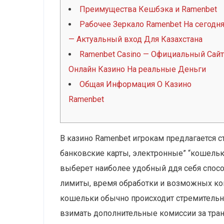
Преимущества Кешбэка и Ramenbet
Рабочее Зеркало Ramenbet На сегодн
— Актуальный вход Для Казахстана
Ramenbet Casino — Официальный Сайт
Онлайн Казино На реальные Деньги
Общая Информация О Казино
Ramenbet
В казино Ramenbet игрокам предлагается 
банковские карты, электронные” “кошельки
выберет наиболее удобный ддя себя спосо
лимиты, время обработки и возможных ко
кошельки обычно происходит стремительн
взимать дополнительные комиссии за тра